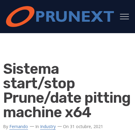
Sistema
start/stop
Prune/date pitting
machine x64
By
Fernando
In
Industry
On 31 octubre, 2021